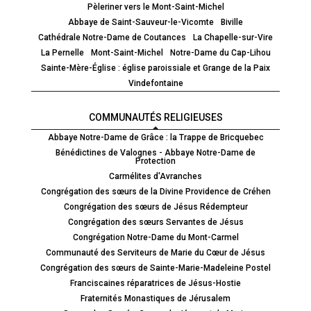
Pèleriner vers le Mont-Saint-Michel
Abbaye de Saint-Sauveur-le-Vicomte
Biville
Cathédrale Notre-Dame de Coutances
La Chapelle-sur-Vire
02
La Pernelle
Mont-Saint-Michel
Notre-Dame du Cap-Lihou
33
Sainte-Mère-Église : église paroissiale et Grange de la Paix
76
5 rue Cardinal
Vindefontaine
70
Guyot
70
BP. 105 - 50201
Coutances
COMMUNAUTÉS RELIGIEUSES
Cedex
Abbaye Notre-Dame de Grâce : la Trappe de Bricquebec
Bénédictines de Valognes - Abbaye Notre-Dame de
Protection
Carmélites d'Avranches
Congrégation des sœurs de la Divine Providence de Créhen
Congrégation des sœurs de Jésus Rédempteur
Congrégation des sœurs Servantes de Jésus
Congrégation Notre-Dame du Mont-Carmel
Communauté des Serviteurs de Marie du Cœur de Jésus
Congrégation des sœurs de Sainte-Marie-Madeleine Postel
Franciscaines réparatrices de Jésus-Hostie
Fraternités Monastiques de Jérusalem