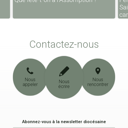
Sa
ca
Contactez-nous
Nous
Nous
Nous
appeler
rencontrer
écrire
Abonnez-vous à la newsletter diocésaine