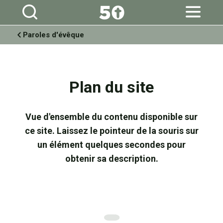
Aller
Outils
au
personnels
contenu.
|
Aller
à
Paroles d'évêque
la
navigation
Plan du site
Vue d'ensemble du contenu disponible sur
ce site. Laissez le pointeur de la souris sur
un élément quelques secondes pour
obtenir sa description.