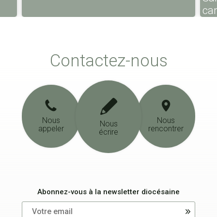
ca
Contactez-nous
Nous
Nous
Nous
appeler
rencontrer
écrire
Abonnez-vous à la newsletter diocésaine