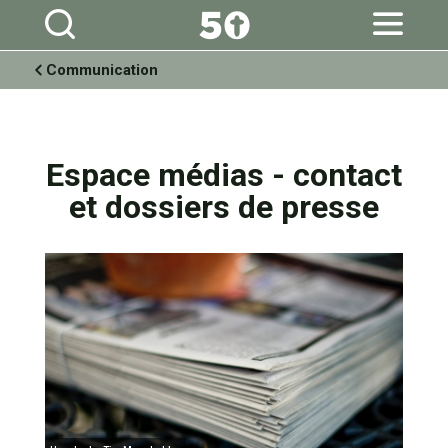
Aller
Outils
au
personnels
contenu.
|
Aller
à
Communication
la
navigation
Espace médias - contact
et dossiers de presse