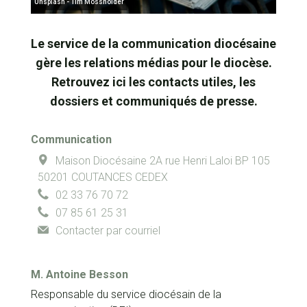
Unsplash - Tim Mossholder
Le service de la communication diocésaine
gère les relations médias pour le diocèse.
Retrouvez ici les contacts utiles, les
dossiers et communiqués de presse.
Communication
Maison Diocésaine
2A rue Henri Laloi
BP 105
50201
COUTANCES CEDEX
02 33 76 70 72
07 85 61 25 31
Contacter par courriel
M.
Antoine Besson
Responsable du service diocésain de la