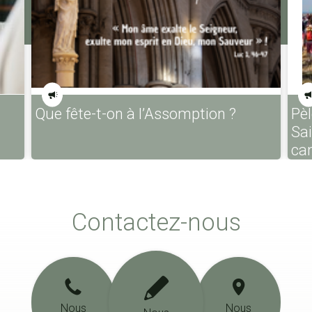
Que fête-t-on à l’Assomption ?
Pèl
Sa
ca
Contactez-nous
Nous
Nous