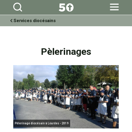
Aller
Outils
au
personnels
contenu.
|
Aller
à
Services diocésains
la
navigation
Pèlerinages
Pèlerinage diocésain à Lourdes - 2019