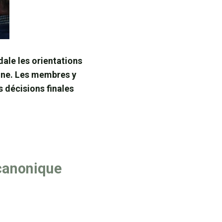
dale les orientations
aine. Les membres y
s décisions finales
 canonique