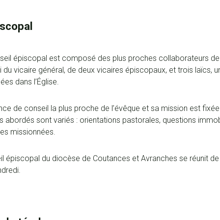
iscopal
seil épiscopal est composé des plus proches collaborateurs de l
du vicaire général, de deux vicaires épiscopaux, et trois laïcs
s dans l’Église.
tance de conseil la plus proche de l’évêque et sa mission est fixé
s abordés sont variés : orientations pastorales, questions immob
pes missionnées.
eil épiscopal du diocèse de Coutances et Avranches se réunit 
ndredi.