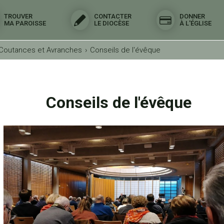
TROUVER
CONTACTER
DONNER
MA PAROISSE
LE DIOCÈSE
À L'ÉGLISE
 Coutances et Avranches
›
Conseils de l'évêque
Conseils de l'évêque