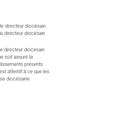
e directeur diocésain.
du directeur diocésain.
le directeur diocésain
ue soit assuré la
blissements présents
st attentif à ce que les
lise diocésaine