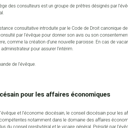
llège des consulteurs est un groupe de prêtres désignés par l’é
al.
instance consultative introduite par le Code de Droit canonique d
, consulté par l’évêque pour donner son avis ou son consentement 
ère, comme la création d’une nouvelle paroisse. En cas de vaca
n administrateur pour assurer l’intérim.
mande de l’évêque.
océsain pour les affaires économiques
l’évêque et l’économe diocésain, le conseil diocésain pour les 
 compétentes notamment dans le domaine des affaires économiq
élus du conseil presbytéral et le vicaire général. Présidé par l’évêq