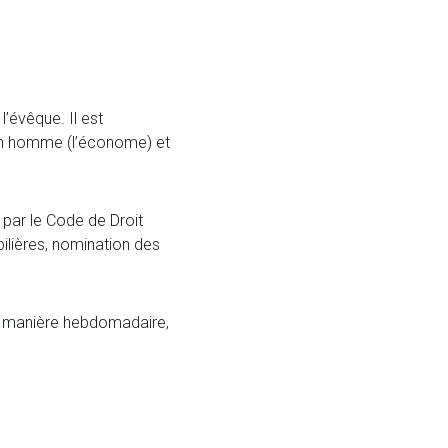
’évêque. Il est
, un homme (l’économe) et
e par le Code de Droit
ilières, nomination des
de manière hebdomadaire,