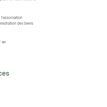
 l’association
nistration des biens
r an.
ces