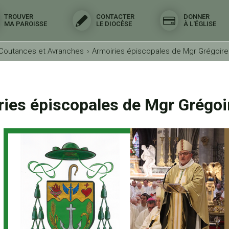
TROUVER
CONTACTER
DONNER
MA PAROISSE
LE DIOCÈSE
À L'ÉGLISE
 Coutances et Avranches
›
Armoiries épiscopales de Mgr Grégoir
ies épiscopales de Mgr Grégoi