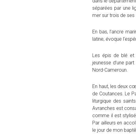
dans le département de
séparées par une li
mer sur trois de ses
En bas, l’ancre mari
latine, évoque l’espé
Les épis de blé et 
jeunesse d’une part
Nord-Cameroun.
En haut, les deux c
de Coutances. Le Pap
liturgique des sain
Avranches est consa
comme il est stylisé 
Par ailleurs en acc
le jour de mon bapt