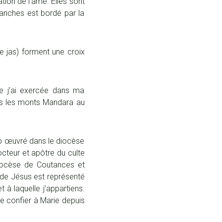
vation de l’âme. Elles sont
ranches est bordé par la
le jas) forment une croix
ue j’ai exercée dans ma
ans les monts Mandara au
up œuvré dans le diocèse
octeur et apôtre du culte
diocèse de Coutances et
de Jésus est représenté
t à laquelle j’appartiens.
e confier à Marie depuis