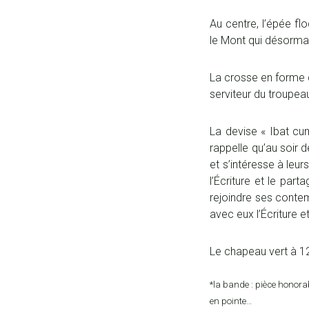
Au centre, l’épée fl
le Mont qui désorma
La crosse en forme d
serviteur du troupeau
La devise « Ibat cum
rappelle qu’au soir d
et s’intéresse à leur
l’Écriture et le part
rejoindre ses contem
avec eux l’Écriture et
Le chapeau vert à 12 
*la bande : pièce honorab
en pointe…