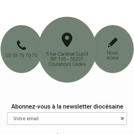
Nous
5 rue Cardinal Guyot
02 33 76 70 70
écrire
BP. 105 - 50201
Coutances Cedex
Abonnez-vous à la newsletter diocésaine