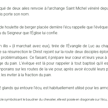
oqué de deux ailes renvoie à l’archange Saint Michel vénéré depui
is porte son nom.
e houlette de berger placée derrière l’écu rappelle que l’évêque 
 du Seigneur que l’Église lui confie.
 illis » (il marchait avec eux), tirée de l’Évangile de Luc au cha
e sa résurrection le Christ rejoint sur la route deux disciples éplor
s problématiques. Ce faisant, il prépare leur cœur et leurs yeux à s
age du pain. L’évêque est là pour rappeler à tout baptisé qu’il est
porains sur les routes de la vie pour, après avoir écouté leurs
 les inviter à la fraction du pain.
glands qui entoure l’écu, est habituellement utilisé pour les arm
le symbolisant le baudrier du chevalier, elle est posée en diagonale sur l’écu,