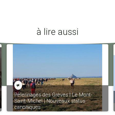
à lire aussi
Pèlerinages des Grèves | Le Mont-
Saint-Michel | Nouveaux status
canoniques