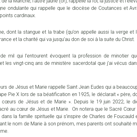
 la Manche, l’autre jaune (or), rappelle la foi, la justice et l’élé
gne ondulante qui rappelle que le diocèse de Coutances et Av
 points cardinaux.
ne, dont la stangue et la trabe (qu’on appelle aussi la verge et 
rance et la charité qui va jusqu’au don de soi à la suite du Christ.
de mil qui l’entourent évoquent la profession de minotier q
 et les vingt-cinq ans de ministère sacerdotal que j’ai vécus d
œurs de Jésus et Marie rappelle Saint Jean Eudes qui a beauco
e Pie X lors de sa béatification en 1925, le déclarait « père, d
ts cœurs de Jésus et de Marie ». Depuis le 19 juin 2022, le 
cré au cœur de Jésus et Marie. On notera que le Sacré Cœur 
dans la famille spirituelle qui s’inspire de Charles de Foucauld e
olant le nom de Marie à son prénom, mes parents ont souhaité m
ême.