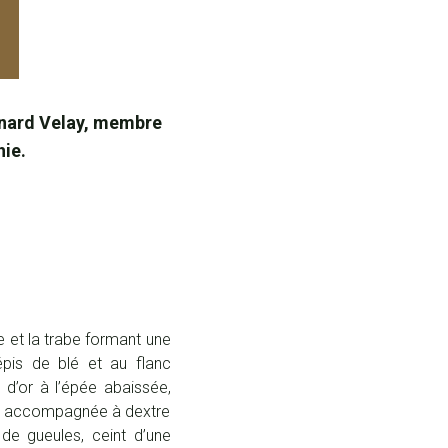
rnard Velay, membre
hie.
ue et la trabe formant une
épis de blé et au flanc
 d’or à l’épée abaissée,
ur, accompagnée à dextre
e gueules, ceint d’une