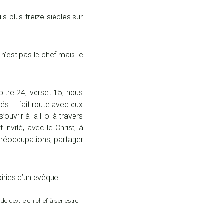
s plus treize siècles sur
n’est pas le chef mais le
pitre 24, verset 15, nous
és. Il fait route avec eux
’ouvrir à la Foi à travers
 invité, avec le Christ, à
 préoccupations, partager
oiries d’un évêque.
 de dextre en chef à senestre