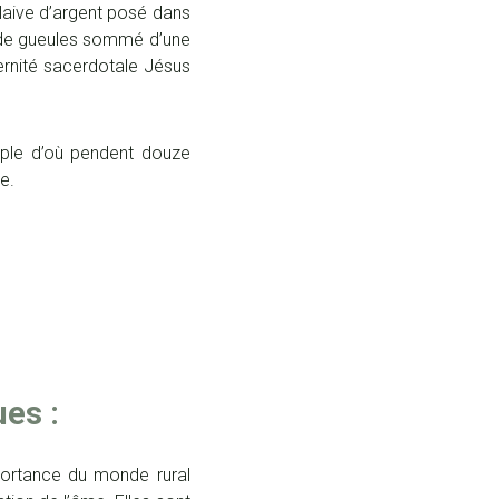
laive d’argent posé dans
i de gueules sommé d’une
ernité sacerdotale Jésus
ple d’où pendent douze
e.
es :
mportance du monde rural