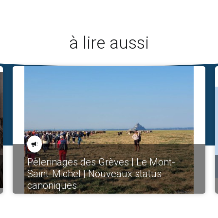
à lire aussi
Pèlerinages des Grèves | Le Mont-
Saint-Michel | Nouveaux status
canoniques