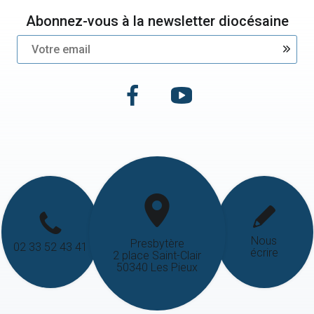
Abonnez-vous à la newsletter diocésaine
Nous
Presbytère
02 33 52 43 41
écrire
2 place Saint-Clair
50340 Les Pieux