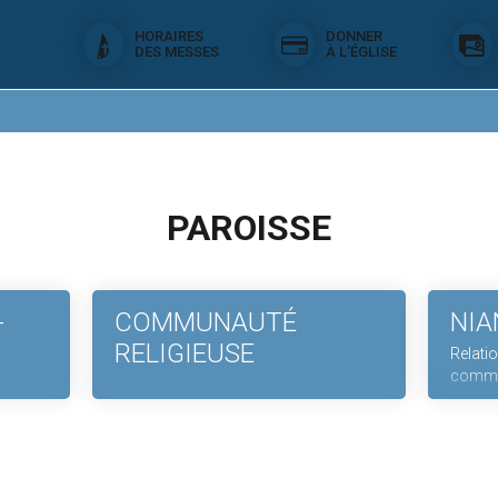
HORAIRES
DONNER
DES MESSES
À L'ÉGLISE
PAROISSE
-
COMMUNAUTÉ
NIA
RELIGIEUSE
Relati
commu