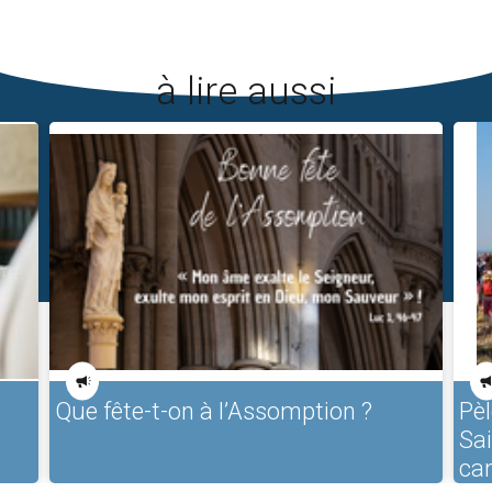
à lire aussi
Que fête-t-on à l’Assomption ?
Pèl
Sa
ca