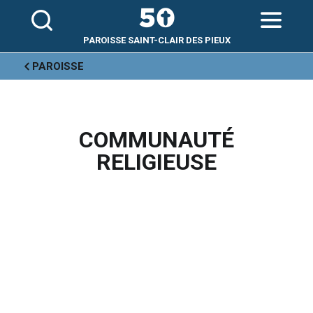
Aller
Outils
au
personnels
contenu.
|
Aller
PAROISSE SAINT-CLAIR DES PIEUX
à
la
navigation
PAROISSE
COMMUNAUTÉ
RELIGIEUSE