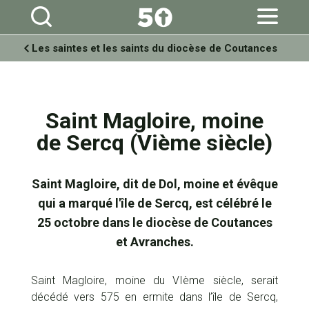
Aller
Outils
au
personnels
contenu.
|
Aller
à
Les saintes et les saints du diocèse de Coutances
la
navigation
Saint Magloire, moine
de Sercq (Vième siècle)
Saint Magloire, dit de Dol, moine et évêque
qui a marqué l'île de Sercq, est célébré le
25 octobre dans le diocèse de Coutances
et Avranches.
Saint Magloire, moine du VIème siècle, serait
décédé vers 575 en ermite dans l’île de Sercq,