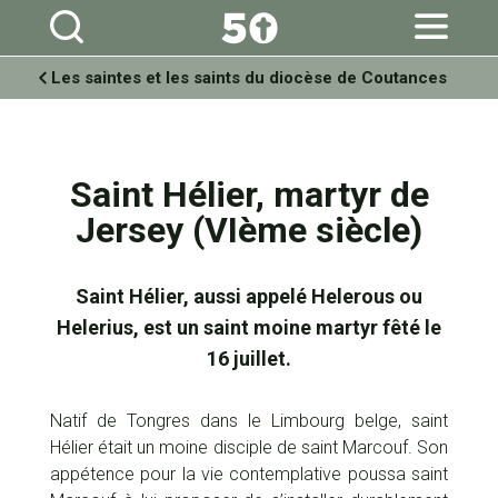
Aller
Outils
au
personnels
contenu.
|
Aller
à
Les saintes et les saints du diocèse de Coutances
la
navigation
Saint Hélier, martyr de
Jersey (VIème siècle)
Saint Hélier, aussi appelé Helerous ou
Helerius, est un saint moine martyr fêté le
16 juillet.
Natif de Tongres dans le Limbourg belge, saint
Hélier était un moine disciple de saint Marcouf. Son
appétence pour la vie contemplative poussa saint