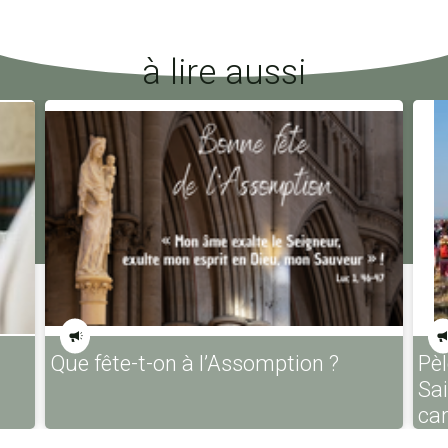
à lire aussi
Que fête-t-on à l’Assomption ?
Pèl
Sa
ca