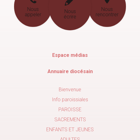
Nous
Nous
Nous
appeler
rencontrer
écrire
Espace médias
Annuaire diocésain
Bienvenue
Info paroissiales
PAROISSE
SACREMENTS
ENFANTS ET JEUNES
ADULTES