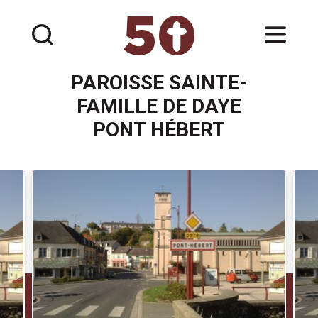
Aller
Outils
au
personnels
contenu.
|
Aller
à
la
navigation
PAROISSE SAINTE-
FAMILLE DE DAYE
PONT HÉBERT