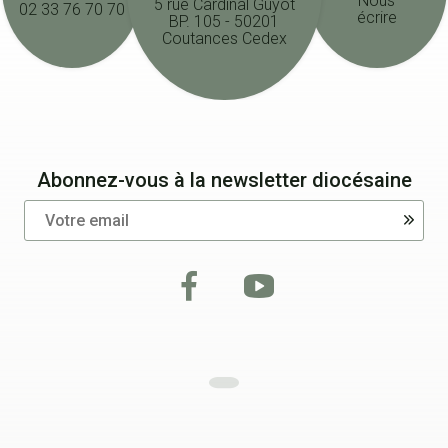
Nous
5 rue Cardinal Guyot
02 33 76 70 70
écrire
BP. 105 - 50201
Coutances Cedex
Abonnez-vous à la newsletter diocésaine