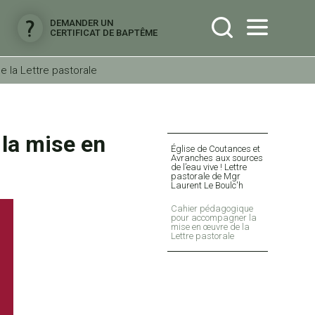
DEMANDER UN
CERTIFICAT DE BAPTÊME
 la Lettre pastorale
la mise en
Navigation
Église de Coutances et
Avranches aux sources
de l’eau vive ! Lettre
pastorale de Mgr
Laurent Le Boulc'h
Cahier pédagogique
pour accompagner la
mise en œuvre de la
Lettre pastorale