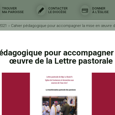
TROUVER
CONTACTER
DONNER
MA PAROISSE
LE DIOCÈSE
À L'ÉGLISE
2021
›
Cahier pédagogique pour accompagner la mise en œuvre de
pédagogique pour accompagner 
œuvre de la Lettre pastorale