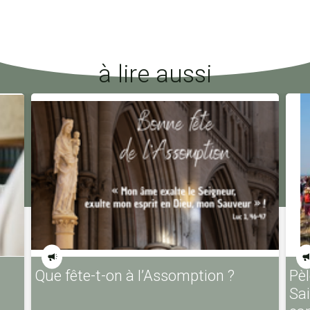
à lire aussi
Que fête-t-on à l’Assomption ?
Pèl
Sa