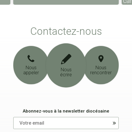
ca
Contactez-nous
Nous
Nous
Nous
appeler
rencontrer
écrire
Abonnez-vous à la newsletter diocésaine