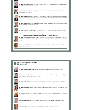
Lettre pastorale
de septembre
2021
Annuaire
diocésain
La cathédrale
École des
Disciples-
Missionnaires
Prêtres
Ils nous ont quittés
Diacres
permanents
Services
diocésains
Agissons contre
les abus
Bibliothèque
diocésaine et
librairies