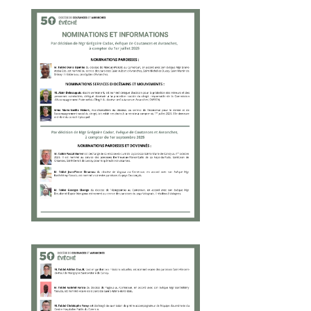
Nominations et
informations -
Septembre 2025
Nominations et
informations - Juin
2025
Nomination au 1er
décembre 2024
Les saintes et les
saints du diocèse
de Coutances
Nominations de
juillet 2024
effectives au 1er
septembre 2024 et
informations
diverses
Nominations de
juin 2024
effectives au 1er
septembre 2024
Carte d'identité du
diocèse