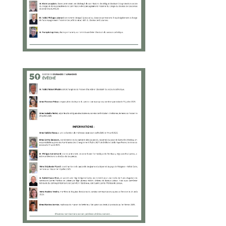
religieuses
Centres spirituels
et centres
d'accueil
Sanctuaires et
lieux de pèlerinage
Communautés
religieuses
Enseignement
Catholique de la
Manche
Pèlerinages
des