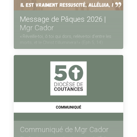
Message de Pâques 2026 |
Mgr Cador
« Réveille-toi, ô toi qui dors, relève-toi d’entre les
morts, et le Christ t’illuminera ! » (Eph 5, 14)
Communiqué de Mgr Cador