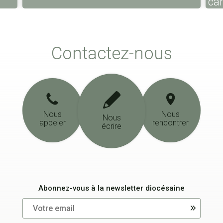
ca
Contactez-nous
Nous
Nous
Nous
appeler
rencontrer
écrire
Abonnez-vous à la newsletter diocésaine