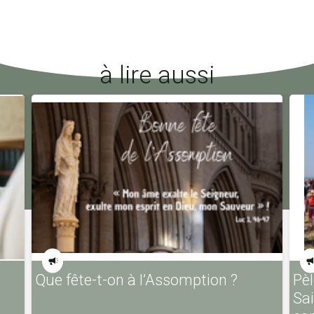
à lire aussi
Que fête-t-on à l’Assomption ?
Pèl
Sa