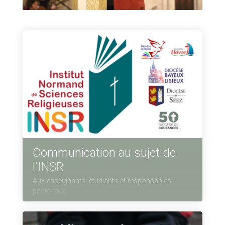
02
33
76
5 rue Cardinal
70
Guyot
70
BP. 105 - 50201
Coutances
Cedex
Communication au sujet de
l'INSR
Aux enseignants, étudiants et responsables
pastoraux.