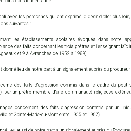
 témoins dans leur enfance.
bli avec les personnes qui ont exprimé le désir d'aller plus loin
ons suivantes :
rnant les établissements scolaires évoqués dans notre a
lance des faits concernant les trois prêtres et l'enseignant laïc
gneaux et 9 à Avranches de 1952 à 1989).
 donné lieu de notre part à un signalement auprès du procureur 
erne des faits d'agression commis dans le cadre du petit 
), par un prêtre membre d'une communauté religieuse extérieu
nages concernent des faits d'agression commis par un uniqu
ville et Sainte-Marie-du-Mont entre 1955 et 1987).
é lieu aussi de notre part à un signalement auprès du Procureu