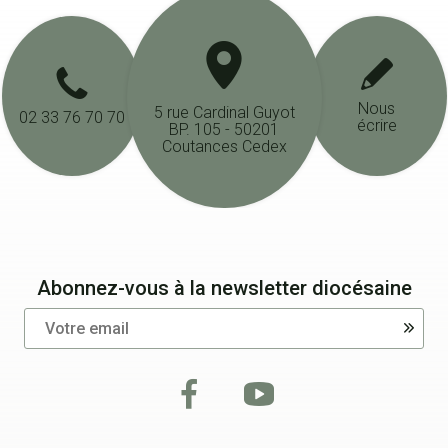
Nous
5 rue Cardinal Guyot
02 33 76 70 70
écrire
BP. 105 - 50201
Coutances Cedex
Abonnez-vous à la newsletter diocésaine