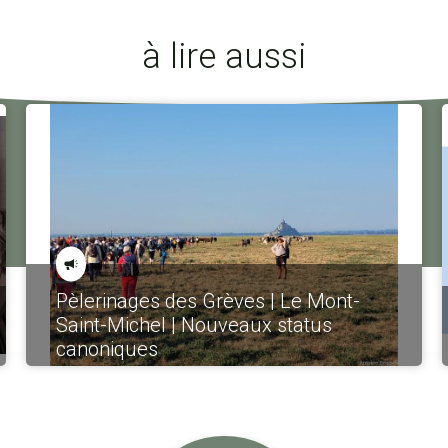
à lire aussi
Pèlerinages des Grèves | Le Mont-
Saint-Michel | Nouveaux status
canoniques