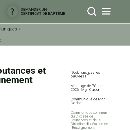
DEMANDER UN
CERTIFICAT DE BAPTÊME
muniqués
›
e
utances et
Navigation
N’oublions pas les
pauvres ! [1]
ignement
Message de Pâques
2026 | Mgr Cador
Communiqué de Mgr
Cador
Communiqué commun
du Diocèse de
Coutances et de la
Direction diocésaine de
l’Enseignement