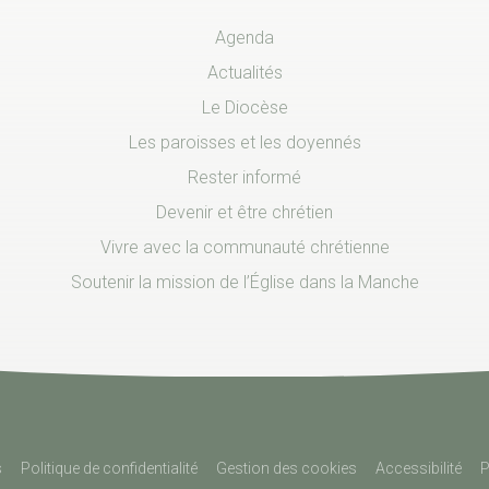
Agenda
Actualités
Le Diocèse
Les paroisses et les doyennés
Rester informé
Devenir et être chrétien
Vivre avec la communauté chrétienne
Soutenir la mission de l’Église dans la Manche
s
Politique de confidentialité
Gestion des cookies
Accessibilité
P