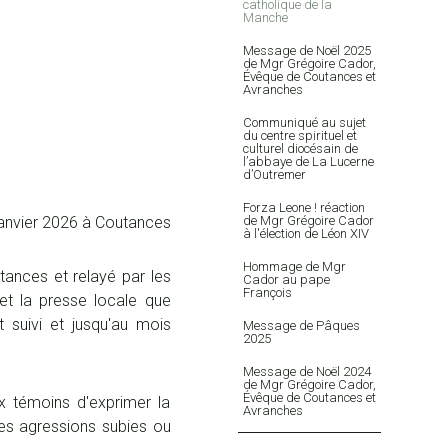
catholique de la
Manche
Message de Noël 2025
de Mgr Grégoire Cador,
Évêque de Coutances et
Avranches
Communiqué au sujet
du centre spirituel et
culturel diocésain de
l’abbaye de La Lucerne
d’Outremer
Forza Leone ! réaction
janvier 2026 à Coutances
de Mgr Grégoire Cador
à l'élection de Léon XIV
Hommage de Mgr
tances et relayé par les
Cador au pape
François
et la presse locale que
suivi et jusqu'au mois
Message de Pâques
2025
Message de Noël 2024
de Mgr Grégoire Cador,
Évêque de Coutances et
x témoins d'exprimer la
Avranches
des agressions subies ou