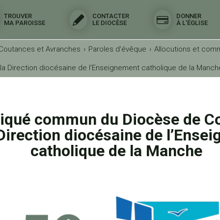
TROUVER
CONTACTER
DONNER
MA PAROISSE
LE DIOCÈSE
À L'ÉGLISE
 Coutances et Avranches
›
Paroles d'évêque
›
Allocutions et com
Direction diocésaine de l’Enseignement catholique de la Manch
qué commun du Diocèse de Co
 Direction diocésaine de l’Ense
catholique de la Manche