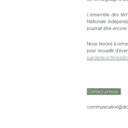
L’ensemble des témo
Nationale Indépenda
pourrait être encore 
Nous tenons à remer
pour recueillir d'é
paroledevictimes@d
Contact presse :
communication@dioc