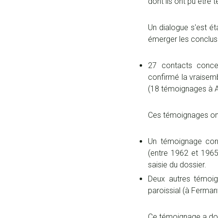
dont ils ont pu être
Un dialogue s'est éta
émerger les conclusi
27 contacts conce
confirmé la vraisemb
(18 témoignages à A
Ces témoignages ont
Un témoignage conc
(entre 1962 et 1965
saisie du dossier.
Deux autres témoig
paroissial (à Ferman
Ce témoignage a donn