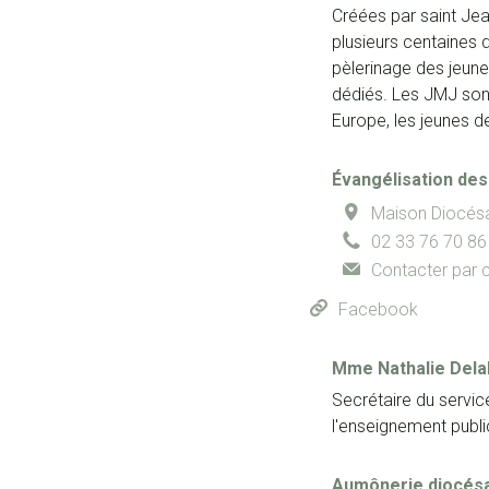
Créées par saint Jea
plusieurs centaines 
pèlerinage des jeun
dédiés. Les JMJ sont
Europe, les jeunes d
Évangélisation des
Maison Diocés
02 33 76 70 86
Contacter par c
Facebook
Mme
Nathalie Dela
Secrétaire du servic
l'enseignement publi
Aumônerie diocésa