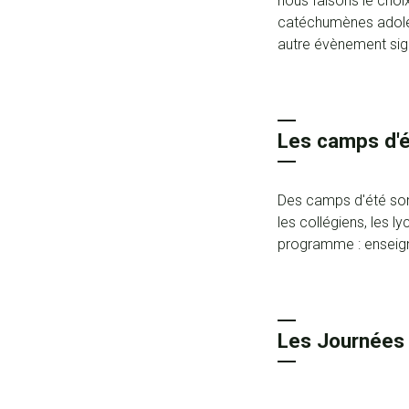
nous faisons le cho
catéchumènes adolesc
autre évènement sign
Les camps d'
Des camps d'été son
les collégiens, les l
programme : enseigne
Les Journées 