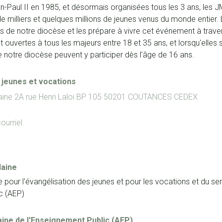
n-Paul II en 1985, et désormais organisées tous les 3 ans, les 
de milliers et quelques millions de jeunes venus du monde entier. 
es de notre diocèse et les prépare à vivre cet événement à trav
 ouvertes à tous les majeurs entre 18 et 35 ans, et lorsqu'elles
e notre diocèse peuvent y participer dès l'âge de 16 ans.
 jeunes et vocations
aine
2A rue Henri Laloi
BP 105
50201
COUTANCES CEDEX
ourriel
laine
e pour l'évangélisation des jeunes et pour les vocations et du s
c (AEP)
ine de l'Enseignement Public (AEP)