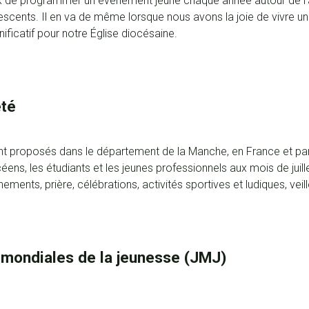
ix de programmer un événement jeune chaque année autour de l'
ents. Il en va de même lorsque nous avons la joie de vivre une
ificatif pour notre Église diocésaine.
été
t proposés dans le département de la Manche, en France et parfo
ycéens, les étudiants et les jeunes professionnels aux mois de juill
ments, prière, célébrations, activités sportives et ludiques, veil
mondiales de la jeunesse (JMJ)