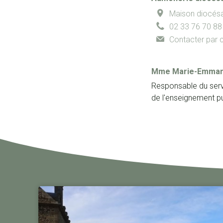
Maison diocés
02 33 76 70 88
Contacter par c
Mme
Marie-Emman
Responsable du servi
de l'enseignement pu