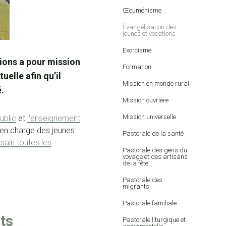
Œcuménisme
Évangélisation des
jeunes et vocations
Exorcisme
tions a pour mission
Formation
elle afin qu’il
Mission en monde rural
é.
Mission ouvrière
Mission universelle
ublic
et
l'enseignement
 en charge des jeunes
Pastorale de la santé
ésain toutes les
Pastorale des gens du
voyage et des artisans
de la fête
Pastorale des
migrants
Pastorale familiale
ts
Pastorale liturgique et