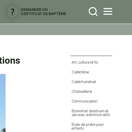
DEMANDER UN
CERTIFICAT DE BAPTÊME
tions
Navigation
Art, culture et foi
Catéchèse
Catéchuménat
Chancellerie
Communication
Économat diocésain et
services administratifs
École de prière pour
enfants