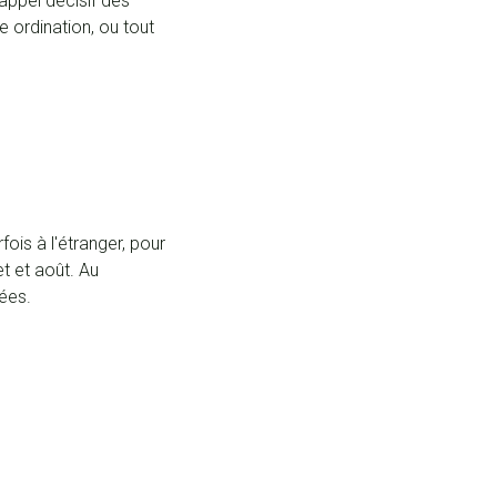
appel décisif des
 ordination, ou tout
is à l'étranger, pour
et et août. Au
lées.