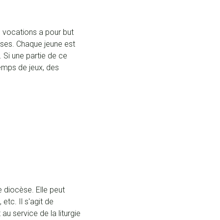
s vocations a pour but
isses. Chaque jeune est
. Si une partie de ce
emps de jeux, des
e diocèse. Elle peut
tc. Il s'agit de
u service de la liturgie