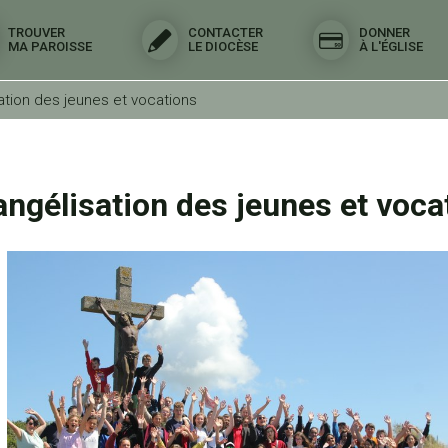
TROUVER
CONTACTER
DONNER
MA PAROISSE
LE DIOCÈSE
À L'ÉGLISE
ation des jeunes et vocations
angélisation des jeunes et voca