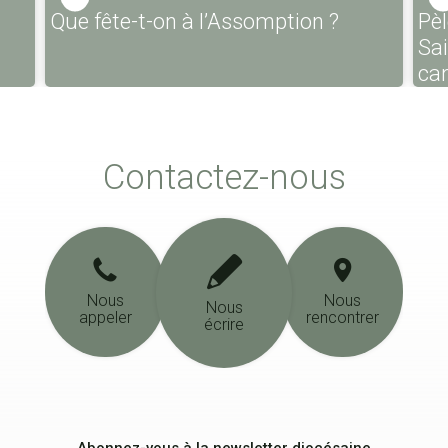
Que fête-t-on à l’Assomption ?
Pèl
Sa
ca
Contactez-nous
Nous
Nous
Nous
appeler
rencontrer
écrire