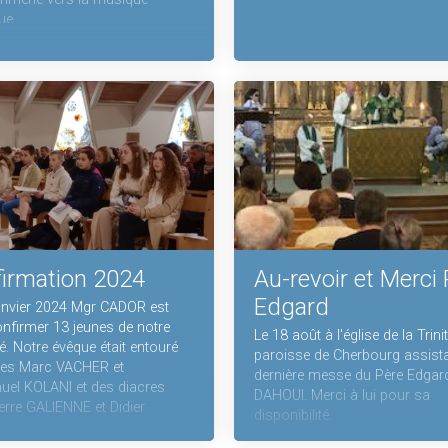
ue.
irmation 2024
Au-revoir et Merci
Edgard
anvier 2024 Mgr CADOR est
nfirmer 13 jeunes de notre
Le 18 août à l'église de la Trinit
. Notre évêque était entouré
paroisse de Cherbourg assistai
res Marc VACHER et
dernière messe du Père Edgar
el KOLANI et des diacres
DAHOUI. Merci à lui pour sa
erre GALIENNE et Didier
disponibilité.