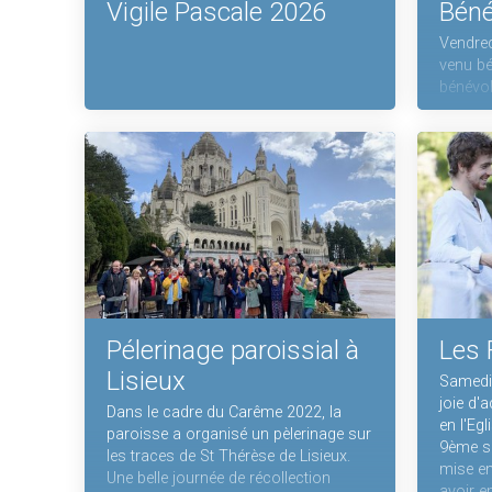
Vigile Pascale 2026
Béné
Vendre
venu bén
bénévol
Pélerinage paroissial à
Les 
Lisieux
Samedi 
joie d'a
Dans le cadre du Carême 2022, la
en l'Egl
paroisse a organisé un pèlerinage sur
9ème sa
les traces de St Thérèse de Lisieux.
mise en
Une belle journée de récollection
avoir 