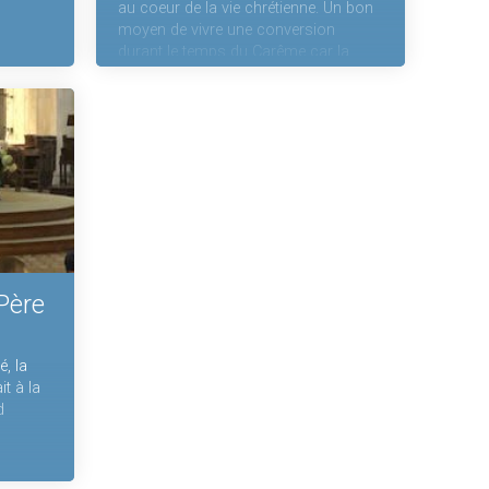
au coeur de la vie chrétienne. Un bon
moyen de vivre une conversion
durant le temps du Carême car la
Gratitude est une attitude
indispensable pour la fécondité de
notre vie chrétienne
 Père
é, la
t à la
d