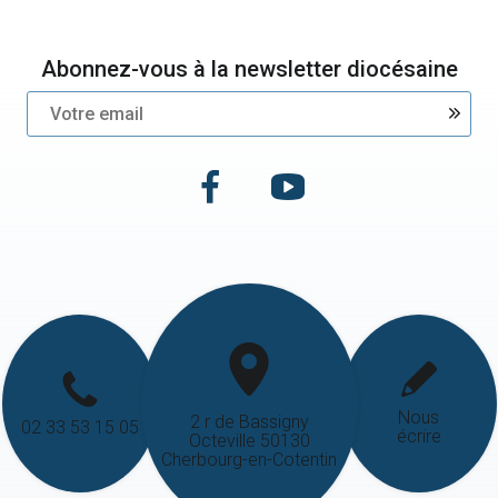
Abonnez-vous à la newsletter diocésaine
Nous
2 r de Bassigny
02 33 53 15 05
écrire
Octeville 50130
Cherbourg-en-Cotentin