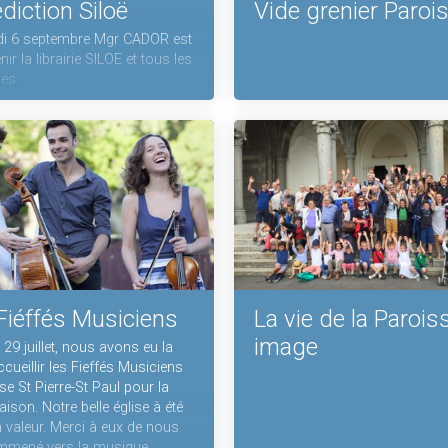
diction Siloë
Vide grenier Parois
di 6 septembre Mgr CADOR est
ir la librairie SILOE et tous les
es.
Fiéffés Musiciens
La vie de la Parois
image
29 juillet, nous avons eu la
ccueillir les Fieffés Musiciens
ise St Pierre-St Paul pour la
ison. Notre belle église à été
 valeur. Merci à eux de nous
emmené vers la musique