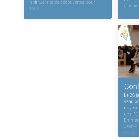
spirituelle et de découvertes pour
classiq
tous.
Conf
Le 28 j
venu co
doyenné
des Pè
Emmanu
Jean-Pi
HERTZ.