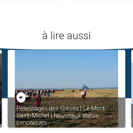
à lire aussi
Pèlerinages des Grèves | Le Mont-
Saint-Michel | Nouveaux status
canoniques