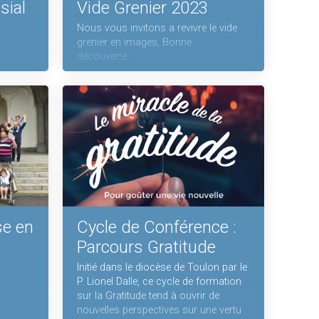
sial
Vide Grenier 2023
Nous vous invitons a revivre le vide
grenier en images, Bonne
découverte...
se en
Cycle de Conférence :
Parcours Gratitude
Initié dans le diocèse de Toulon par le
P. Lionel Dalle, ce cycle de formation
sur la Gratitude tend à ouvrir de
nouvelles perspectives sur une vertu