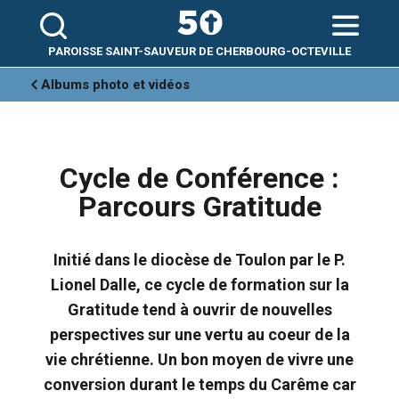
Aller
Outils
au
personnels
contenu.
|
Aller
PAROISSE SAINT-SAUVEUR DE CHERBOURG-OCTEVILLE
à
la
navigation
Albums photo et vidéos
Cycle de Conférence :
Parcours Gratitude
Initié dans le diocèse de Toulon par le P.
Lionel Dalle, ce cycle de formation sur la
Gratitude tend à ouvrir de nouvelles
perspectives sur une vertu au coeur de la
vie chrétienne. Un bon moyen de vivre une
conversion durant le temps du Carême car