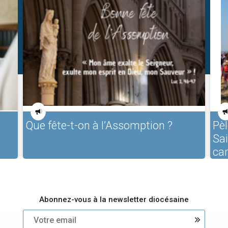
Que fête-t-on à l’Assomption ?
Pèl
Sa
ca
Abonnez-vous à la newsletter diocésaine