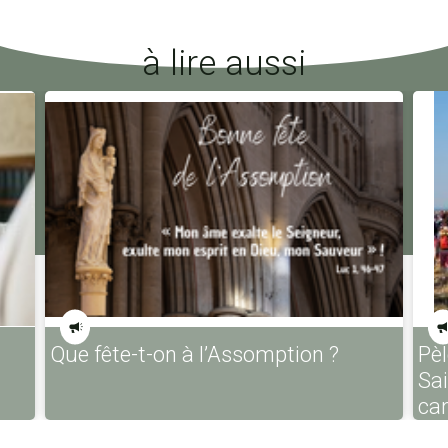
à lire aussi
Que fête-t-on à l’Assomption ?
Pèl
Sa
ca