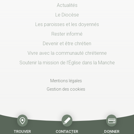
Actualités
Le Diocèse
Les paroisses et les doyennés
Rester informé
Devenir et être chrétien
Vivre avec la communauté chrétienne
Soutenir la mission de l’Église dans la Manche
Mentions légales
Gestion des cookies
TROUVER
CONTACTER
DONNER