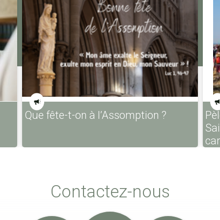
Que fête-t-on à l’Assomption ?
Pèl
Sa
ca
Contactez-nous