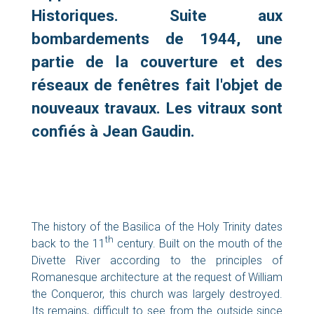
Historiques. Suite aux
bombardements de 1944, une
partie de la couverture et des
réseaux de fenêtres fait l'objet de
nouveaux travaux. Les vitraux sont
confiés à Jean Gaudin.
02
33
53
Maison
The history of the Basilica of the Holy Trinity dates
10
paroissiale
63
8 place
th
back to the 11
century. Built on the mouth of the
Napoléon
Divette River according to the principles of
50100
Cherbourg-
Romanesque architecture at the request of William
en-Cotentin
the Conqueror, this church was largely destroyed.
Its remains, difficult to see from the outside since