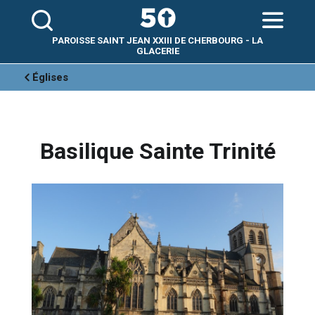
Aller
Outils
au
personnels
contenu.
|
Aller
PAROISSE SAINT JEAN XXIII DE CHERBOURG - LA
à
la
GLACERIE
navigation
Églises
Basilique Sainte Trinité