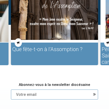
Que fête-t-on à l’Assomption ?
Pèl
Sa
ca
Abonnez-vous à la newsletter diocésaine