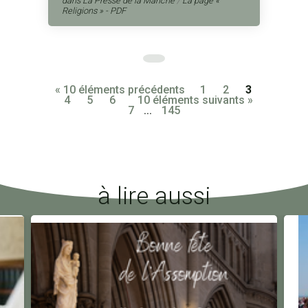
dans La Presse de la Manche
/
La page «
Religions » - PDF
« 10 éléments précédents
1
2
3
4
5
6
10 éléments suivants »
7
...
145
à lire aussi