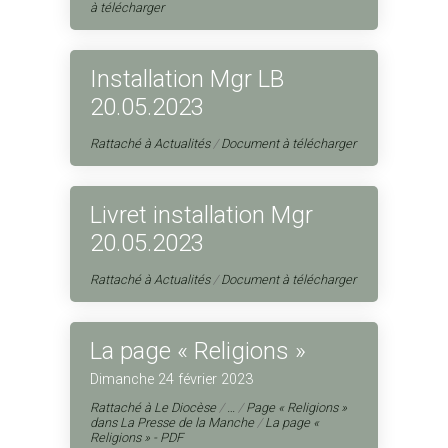
à télécharger
Installation Mgr LB
20.05.2023
Rattaché à
Actualités
/
Document à télécharger
Livret installation Mgr
20.05.2023
Rattaché à
Actualités
/
Document à télécharger
La page « Religions »
Dimanche 24 février 2023
Rattaché à
Le Diocèse
/
…
/
Page « Religions »
dans La Presse de la Manche
/
La page «
Religions » - PDF