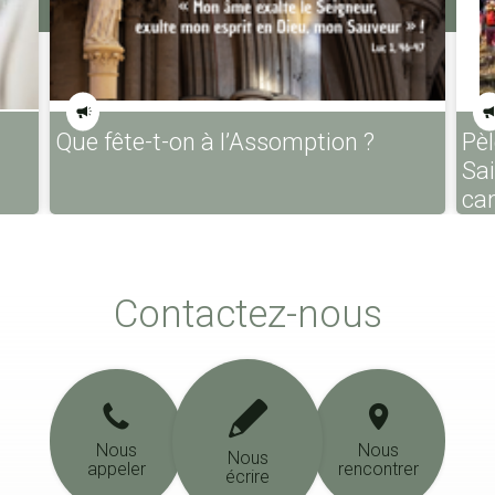
Que fête-t-on à l’Assomption ?
Pèl
Sa
ca
Contactez-nous
Nous
Nous
Nous
appeler
rencontrer
écrire