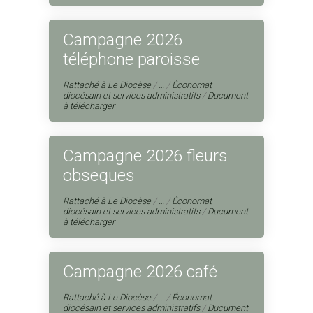
Campagne 2026
téléphone paroisse
Rattaché à
Le Diocèse
/
…
/
Économat
diocésain et services administratifs
/
Ducument
à télécharger
Campagne 2026 fleurs
obseques
Rattaché à
Le Diocèse
/
…
/
Économat
diocésain et services administratifs
/
Ducument
à télécharger
Campagne 2026 café
Rattaché à
Le Diocèse
/
…
/
Économat
diocésain et services administratifs
/
Ducument