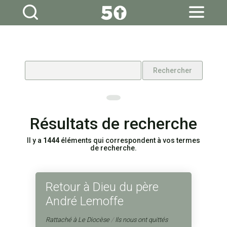
Aller
Outils
au
personnels
contenu.
|
Aller
à
la
navigation
Résultats de recherche
Il y a
1444
éléments qui correspondent à vos termes
de recherche.
Retour à Dieu du père
André Lemoffe
Rattaché à
Le Diocèse
/
Ils nous ont quittés