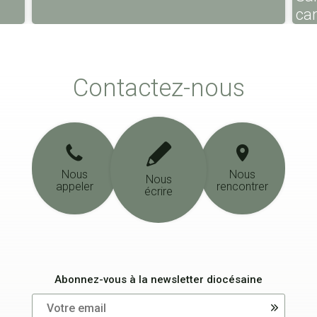
ca
Contactez-nous
Nous
Nous
Nous
appeler
rencontrer
écrire
Abonnez-vous à la newsletter diocésaine