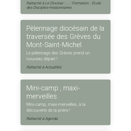
Rattaché à
Le Diocèse
/
…
/
Formation
/
École
des Disciples-missionnaires
Pèlerinage diocésain de la
traversée des Grèves du
Mont-Saint-Michel
Le pèlerinage des Grèves prend un
nouveau départ !
Rattaché à
Actualités
Mini-camp , maxi-
merveilles
Mini-camp, maxi-merveilles, à la
découverte de la prière !
Rattaché à
Agenda