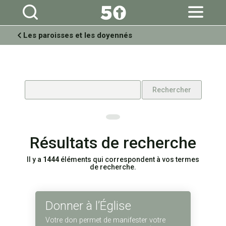
Aller
Outils
au
personnels
contenu.
|
Aller
à
Les paroisses et les doyennés
la
navigation
Résultats de recherche
Il y a
1444
éléments qui correspondent à vos termes
de recherche.
Donner à l’Église
Votre don permet de manifester votre