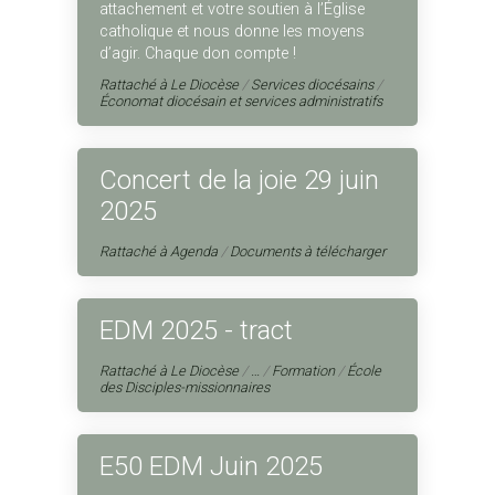
attachement et votre soutien à l’Église
catholique et nous donne les moyens
d’agir. Chaque don compte !
Rattaché à
Le Diocèse
/
Services diocésains
/
Économat diocésain et services administratifs
Concert de la joie 29 juin
2025
Rattaché à
Agenda
/
Documents à télécharger
EDM 2025 - tract
Rattaché à
Le Diocèse
/
…
/
Formation
/
École
des Disciples-missionnaires
E50 EDM Juin 2025