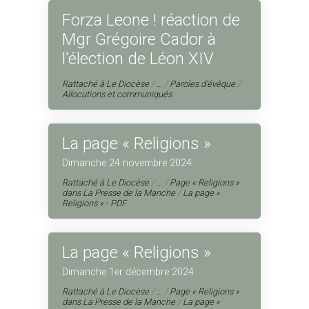
Forza Leone ! réaction de
Mgr Grégoire Cador à
l'élection de Léon XIV
Rattaché à
Le Diocèse
/
…
/
Paroles d'évêque
/
Allocutions et communiqués
La page « Religions »
Dimanche 24 novembre 2024
Rattaché à
Le Diocèse
/
…
/
Page « Religions »
dans La Presse de la Manche
/
La page «
Religions » - PDF
La page « Religions »
Dimanche 1er décembre 2024
Rattaché à
Le Diocèse
/
…
/
Page « Religions »
dans La Presse de la Manche
/
La page «