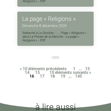
Religions » - PDF
La page « Religions »
Dimanche 8 décembre 2024
Rattaché à
Le Diocèse
/
…
/
Page « Religions »
dans La Presse de la Manche
/
La page «
Religions » - PDF
« 10 éléments précédents
1
...
13
14
15
10 éléments suivants »
16
17
18
19
...
145
à lire aussi