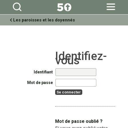
Aller
Outils
au
personnels
contenu.
|
Aller
à
Les paroisses et les doyennés
la
navigation
Identifiant
Mot de passe
Mot de passe oublié ?