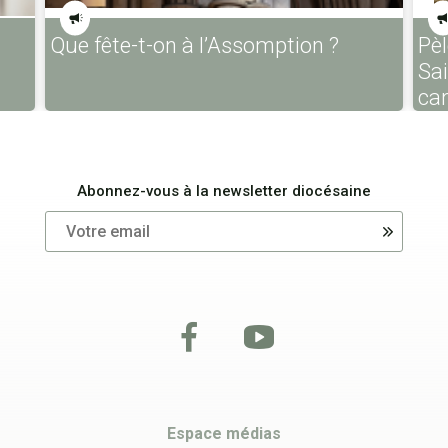
Que fête-t-on à l’Assomption ?
Pèl
Sa
ca
Abonnez-vous à la newsletter diocésaine
Espace médias