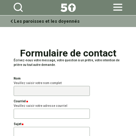
Aller
Outils
au
personnels
contenu.
|
Aller
à
Les paroisses et les doyennés
la
navigation
Formulaire de contact
Écrivez-nous votre message, votre question à un prêtre, votre intention de
prière ou tout autre demande.
Nom
Veuillez saisir votre nom complet
Courriel
(Requis)
Veuillez saisir votre adresse courriel
Sujet
(Requis)