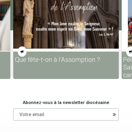
Que fête-t-on à l’Assomption ?
Pèl
Sa
ca
Abonnez-vous à la newsletter diocésaine