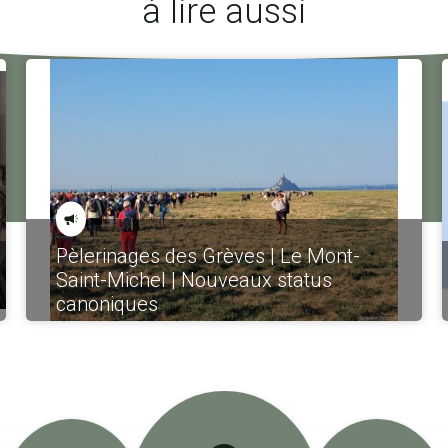
à lire aussi
Pèlerinages des Grèves | Le Mont-
Saint-Michel | Nouveaux status
canoniques