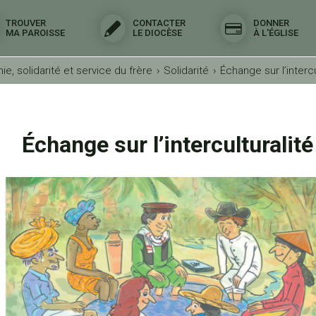
TROUVER
CONTACTER
DONNER
MA PAROISSE
LE DIOCÈSE
À L'ÉGLISE
ie, solidarité et service du frère
›
Solidarité
›
Échange sur l’intercu
Échange sur l’interculturalité