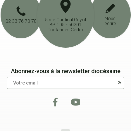
Nous
5 rue Cardinal Guyot
02 33 76 70 70
écrire
BP. 105 - 50201
Coutances Cedex
Abonnez-vous à la newsletter diocésaine