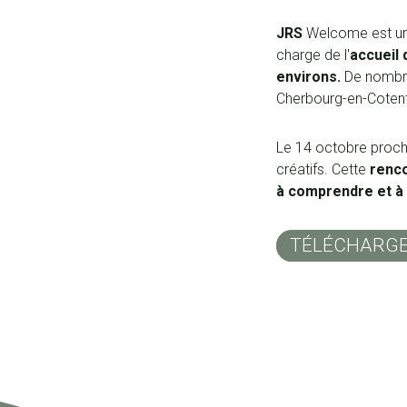
JRS
Welcome est u
charge de l'
accueil 
environs.
De nombre
Cherbourg-en-Cotent
Le 14 octobre procha
créatifs. Cette
renc
à comprendre et à d
TÉLÉCHARGER