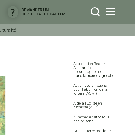
DEMANDER UN
CERTIFICAT DE BAPTÊME
lturalité
Navigation
Association Réagir -
Solidarité et
accompagnement
dans le monde agricole
Action des chrétiens
pour l'abolition de la
torture (ACAT)
Aide à l'Église en
détresse (AED)
Aumônerie catholique
des prisons
CCFD - Terre solidaire