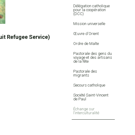
Délégation catholique
pour la coopération
(DCC)
Mission universelle
Œuvre d'Orient
uit Refugee Service)
Ordre de Malte
Pastorale des gens du
voyage et des artisans
de la fête
Pastorale des
migrants
Secours catholique
Société Saint-Vincent
de Paul
Échange sur
l’interculturalité