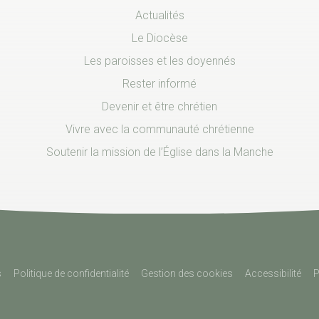
Actualités
Le Diocèse
Les paroisses et les doyennés
Rester informé
Devenir et être chrétien
Vivre avec la communauté chrétienne
Soutenir la mission de l’Église dans la Manche
s
Politique de confidentialité
Gestion des cookies
Accessibilité
P