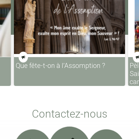
Que fête-t-on à l’Assomption ?
Pèl
Sa
ca
Contactez-nous