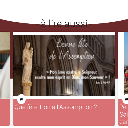
à lire aussi
Que fête-t-on à l’Assomption ?
Pèl
Sa
ca