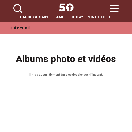
Aller
Outils
au
personnels
contenu.
|
Aller
PAROISSE SAINTE-FAMILLE DE DAYE PONT HÉBERT
à
la
navigation
Accueil
Albums photo et vidéos
Il n'y a aucun élément dans ce dossier pour l'instant.