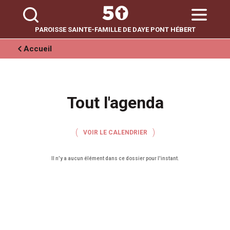
Aller
Outils
au
personnels
contenu.
|
Aller
PAROISSE SAINTE-FAMILLE DE DAYE PONT HÉBERT
à
la
navigation
Accueil
Tout l'agenda
VOIR LE CALENDRIER
Il n'y a aucun élément dans ce dossier pour l'instant.