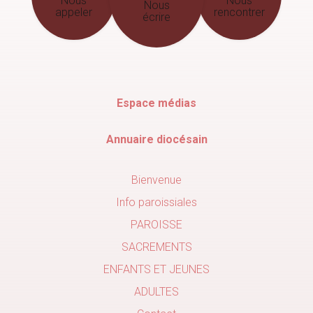
Nous
Nous
Nous
appeler
rencontrer
écrire
Espace médias
Annuaire diocésain
Bienvenue
Info paroissiales
PAROISSE
SACREMENTS
ENFANTS ET JEUNES
ADULTES