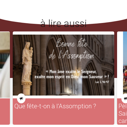
à lire aussi
Que fête-t-on à l’Assomption ?
Pèl
Sa
ca