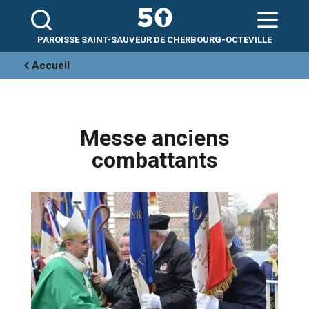
Aller
Outils
au
personnels
contenu.
|
Aller
PAROISSE SAINT-SAUVEUR DE CHERBOURG-OCTEVILLE
à
la
navigation
Accueil
Messe anciens
combattants