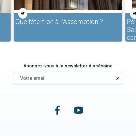
Que fête-t-on à l’Assomption ?
Pèl
Sa
ca
Abonnez-vous à la newsletter diocésaine