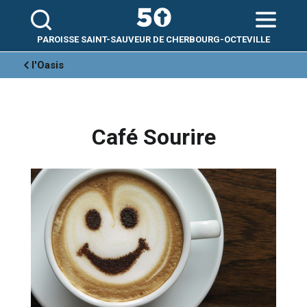
Aller
Outils
au
personnels
contenu.
|
Aller
PAROISSE SAINT-SAUVEUR DE CHERBOURG-OCTEVILLE
à
la
navigation
l'Oasis
Café Sourire