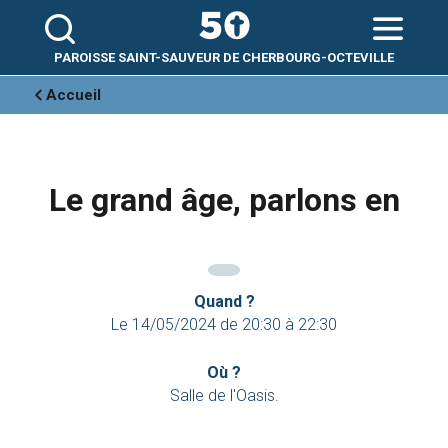
Aller
Outils
au
personnels
contenu.
|
Aller
PAROISSE SAINT-SAUVEUR DE CHERBOURG-OCTEVILLE
à
la
navigation
Accueil
Le grand âge, parlons en
Quand ?
Le
14/05/2024
de
20:30
à
22:30
Où ?
Salle de l'Oasis.