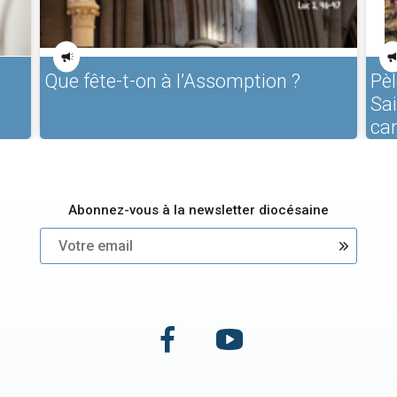
Que fête-t-on à l’Assomption ?
Pèl
Sa
ca
Abonnez-vous à la newsletter diocésaine