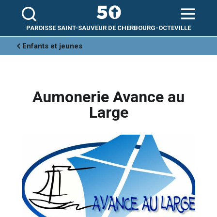
Aller
Outils
au
personnels
contenu.
|
Aller
PAROISSE SAINT-SAUVEUR DE CHERBOURG-OCTEVILLE
à
la
navigation
Enfants et jeunes
Aumonerie Avance au
Large