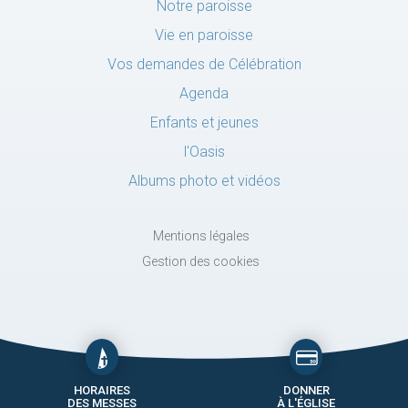
Notre paroisse
Vie en paroisse
Vos demandes de Célébration
Agenda
Enfants et jeunes
l'Oasis
Albums photo et vidéos
Mentions légales
Gestion des cookies
HORAIRES
DONNER
DES MESSES
À L'ÉGLISE