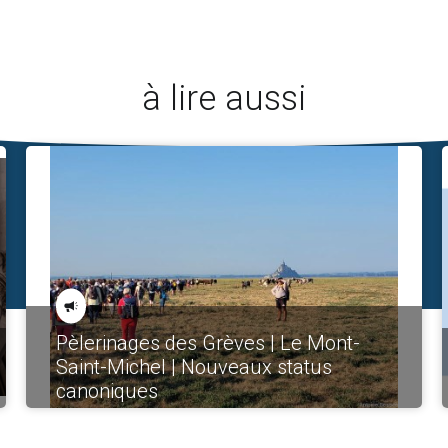
à lire aussi
Pèlerinages des Grèves | Le Mont-
Saint-Michel | Nouveaux status
canoniques