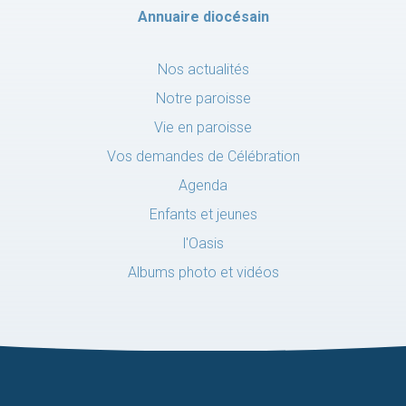
Annuaire diocésain
Nos actualités
Notre paroisse
Vie en paroisse
Vos demandes de Célébration
Agenda
Enfants et jeunes
l'Oasis
Albums photo et vidéos