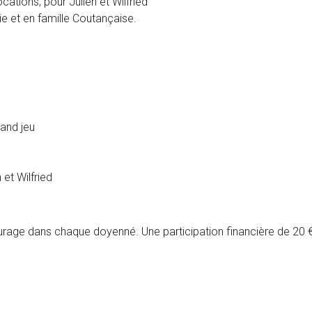
ocations, pour Julien et Wilfried
e et en famille Coutançaise.
and jeu
 et Wilfried
turage dans chaque doyenné. Une participation financière de 20