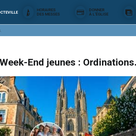
HORAIRES
DONNER
CTEVILLE
DES MESSES
À L'ÉGLISE
.
Week-End jeunes : Ordinations