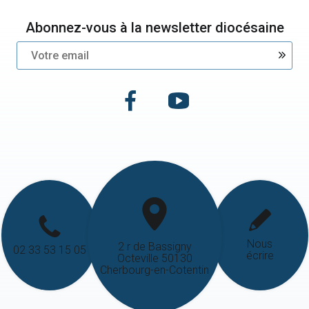
Abonnez-vous à la newsletter diocésaine
Nous
2 r de Bassigny
02 33 53 15 05
écrire
Octeville 50130
Cherbourg-en-Cotentin