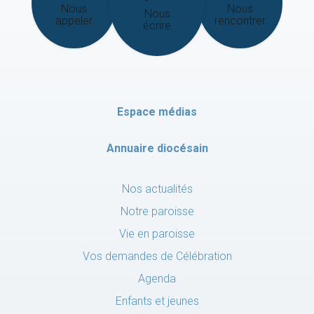
Nous
Nous
Nous
appeler
rencontrer
écrire
Espace médias
Annuaire diocésain
Nos actualités
Notre paroisse
Vie en paroisse
Vos demandes de Célébration
Agenda
Enfants et jeunes