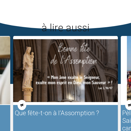
à lire aussi
Que fête-t-on à l’Assomption ?
Pèl
Sa
ca