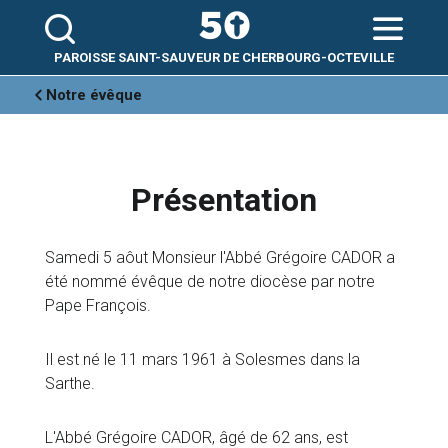
Aller
Outils
au
personnels
contenu.
|
Aller
PAROISSE SAINT-SAUVEUR DE CHERBOURG-OCTEVILLE
à
la
navigation
Notre évêque
Présentation
Samedi 5 aôut Monsieur l'Abbé Grégoire CADOR a
été nommé évêque de notre diocèse par notre
Pape François.
Il est né le 11 mars 1961 à Solesmes dans la
Sarthe.
L'Abbé Grégoire CADOR, âgé de 62 ans, est