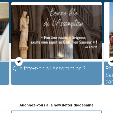
Que fête-t-on à l’Assomption ?
Pèl
Sa
ca
Abonnez-vous à la newsletter diocésaine