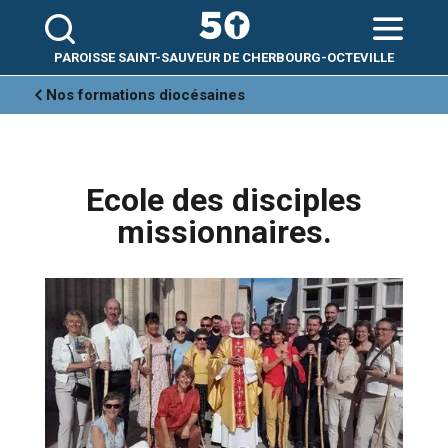
Aller
Outils
au
personnels
contenu.
|
Aller
PAROISSE SAINT-SAUVEUR DE CHERBOURG-OCTEVILLE
à
la
navigation
Nos formations diocésaines
Ecole des disciples
missionnaires.