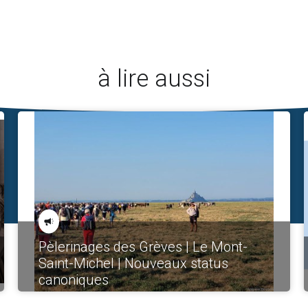
à lire aussi
Pèlerinages des Grèves | Le Mont-
Saint-Michel | Nouveaux status
canoniques