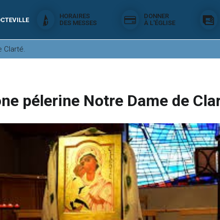
HORAIRES
DONNER
CTEVILLE
DES MESSES
À L'ÉGLISE
 Clarté.
ône pélerine Notre Dame de Clar