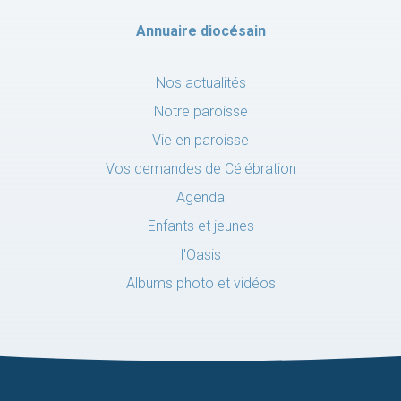
Annuaire diocésain
Nos actualités
Notre paroisse
Vie en paroisse
Vos demandes de Célébration
Agenda
Enfants et jeunes
l'Oasis
Albums photo et vidéos