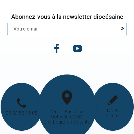
Abonnez-vous à la newsletter diocésaine
Nous
2 r de Bassigny
02 33 53 15 05
écrire
Octeville 50130
Cherbourg-en-Cotentin