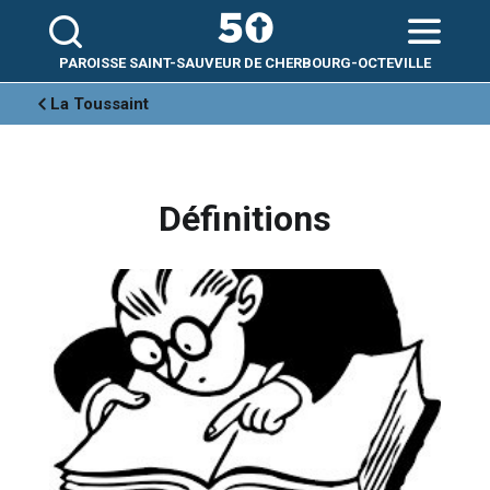
Aller
Outils
au
personnels
contenu.
|
Aller
PAROISSE SAINT-SAUVEUR DE CHERBOURG-OCTEVILLE
à
la
navigation
La Toussaint
Définitions