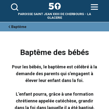
Aller
Outils
au
personnels
contenu.
|
Aller
PAROISSE SAINT JEAN XXIII DE CHERBOURG - LA
à
la
GLACERIE
navigation
Baptême
Baptême des bébés
Pour les bébés, le baptême est célébré à la
demande des parents qui s’engagent à
élever leur enfant dans la foi.
L’enfant pourra, grâce à une formation
chrétienne appelée catéchèse, grandir
dans la foi dans laquelle il a été baptisé.