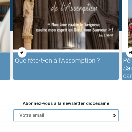
Que fête-t-on à l’Assomption ?
Pèl
Sa
ca
Abonnez-vous à la newsletter diocésaine