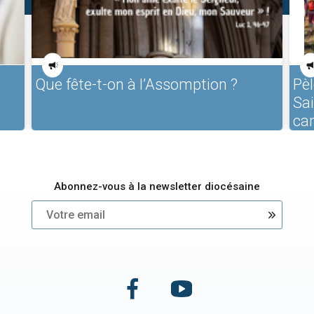
Que fête-t-on à l’Assomption ?
Pèl
Sa
ca
Abonnez-vous à la newsletter diocésaine