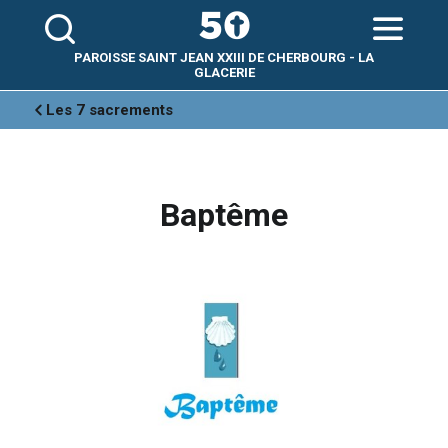
Aller
Outils
au
personnels
contenu.
|
Aller
PAROISSE SAINT JEAN XXIII DE CHERBOURG - LA
à
la
GLACERIE
navigation
Les 7 sacrements
Baptême