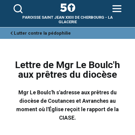
Aller
Outils
au
personnels
contenu.
|
Aller
PAROISSE SAINT JEAN XXIII DE CHERBOURG - LA
à
la
GLACERIE
navigation
Lutter contre la pédophilie
Lettre de Mgr Le Boulc'h
aux prêtres du diocèse
Mgr Le Boulc'h s'adresse aux prêtres du
diocèse de Coutances et Avranches au
moment où l'Église reçoit le rapport de la
CIASE.