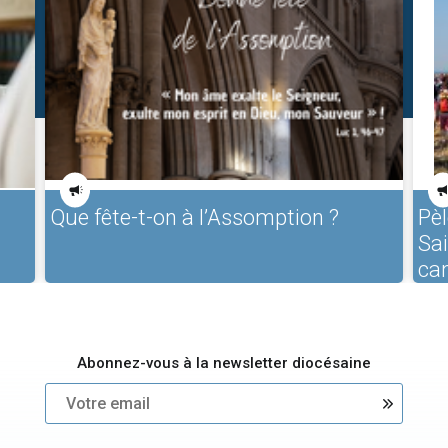
Que fête-t-on à l’Assomption ?
Pèl
Sa
ca
Abonnez-vous à la newsletter diocésaine