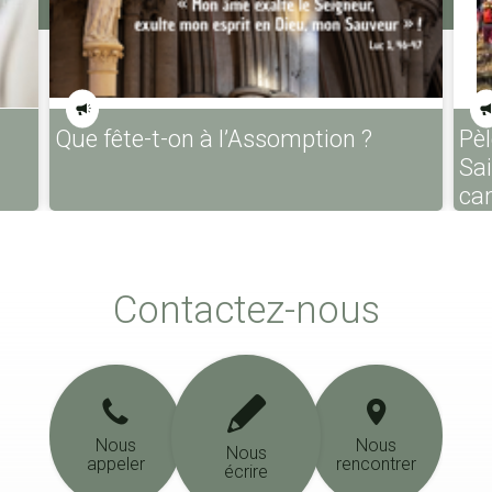
Que fête-t-on à l’Assomption ?
Pèl
Sa
ca
Contactez-nous
Nous
Nous
Nous
appeler
rencontrer
écrire