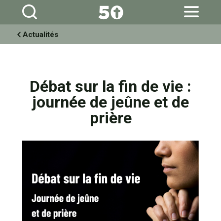
Aller
Outils
au
personnels
contenu.
|
Aller
à
Actualités
la
navigation
Débat sur la fin de vie :
journée de jeûne et de
prière