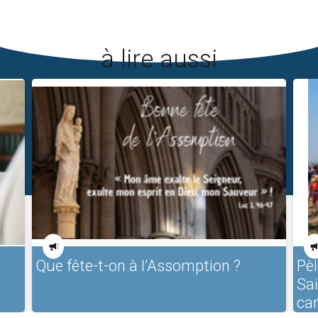
à lire aussi
Que fête-t-on à l’Assomption ?
Pèl
Sa
ca