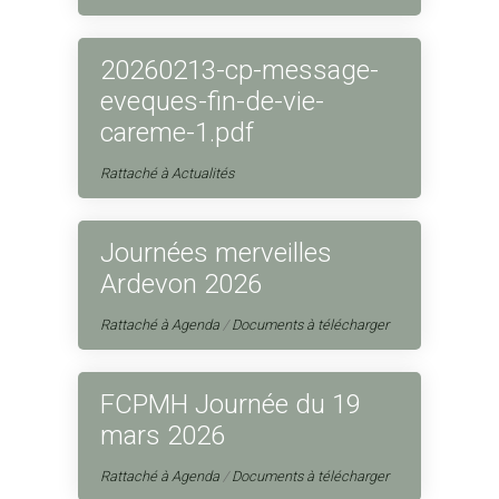
20260213-cp-message-
eveques-fin-de-vie-
careme-1.pdf
Rattaché à
Actualités
Journées merveilles
Ardevon 2026
Rattaché à
Agenda
/
Documents à télécharger
FCPMH Journée du 19
mars 2026
Rattaché à
Agenda
/
Documents à télécharger