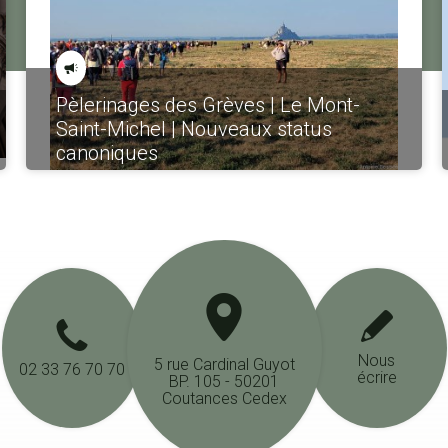
Pèlerinages des Grèves | Le Mont-
Saint-Michel | Nouveaux status
canoniques
Nous
5 rue Cardinal Guyot
02 33 76 70 70
écrire
BP. 105 - 50201
Coutances Cedex