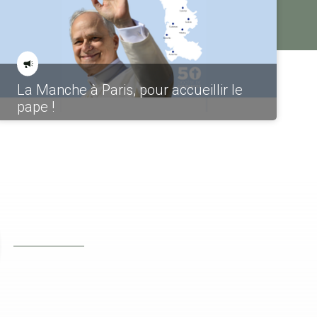
La Manche à Paris, pour accueillir le
pape !