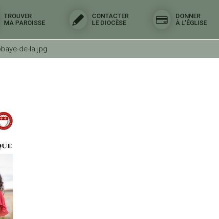
TROUVER
CONTACTER
DONNER
MA PAROISSE
LE DIOCÈSE
À L'ÉGLISE
bbaye-de-la.jpg