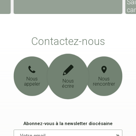
Sa
ca
Contactez-nous
Nous
Nous
Nous
appeler
rencontrer
écrire
Abonnez-vous à la newsletter diocésaine