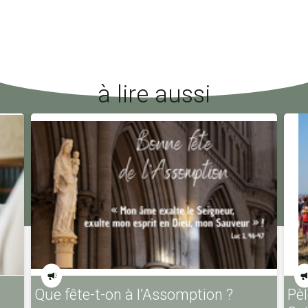
à lire aussi
Que fête-t-on à l’Assomption ?
Pèl