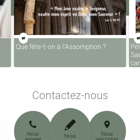
Que fête-t-on à l’Assomption ?
Pèl
Sa
ca
Contactez-nous
Nous
Nous
Nous
appeler
rencontrer